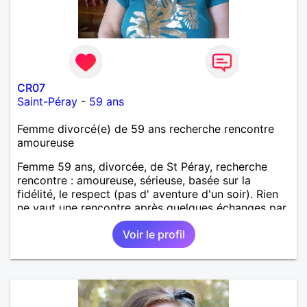
CR07
Saint-Péray
-
59 ans
Femme divorcé(e) de 59 ans recherche rencontre
amoureuse
Femme 59 ans, divorcée, de St Péray, recherche
rencontre : amoureuse, sérieuse, basée sur la
fidélité, le respect (pas d' aventure d'un soir). Rien
ne vaut une rencontre après quelques échanges par
messages pour savoir si il y a un feeling entre les
Voir le profil
deux et le désir de se revoir. Au plaisir de se
découvrir...