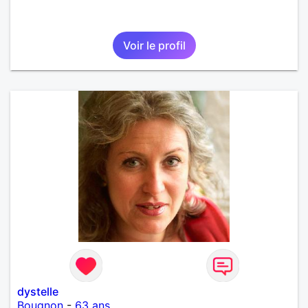
Voir le profil
dystelle
Bougnon
-
63 ans