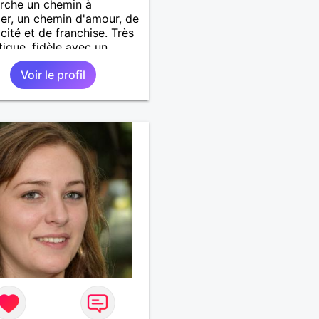
rche un chemin à
er, un chemin d'amour, de
cité et de franchise. Très
ique, fidèle avec un
coeur, beaucoup de
Voir le profil
sse et de douceur à
.