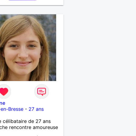
ges par messages pour
si il y a un feeling entre
x et le désir de se revoir.
sir de se découvrir...
ane
-en-Bresse
-
27 ans
célibataire de 27 ans
che rencontre amoureuse