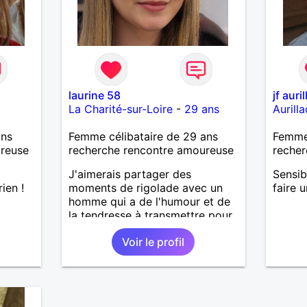
laurine 58
jf auri
La Charité-sur-Loire
-
29 ans
Aurilla
ans
Femme célibataire de 29 ans
Femme 
ureuse
recherche rencontre amoureuse
recher
J'aimerais partager des
Sensib
rien !
moments de rigolade avec un
faire 
homme qui a de l'humour et de
la tendresse à transmettre pour
rencontre amicale ou plus.
Voir le profil
J'aime les personnes qui ont une
douce folie en eux, un brin de
réserve.