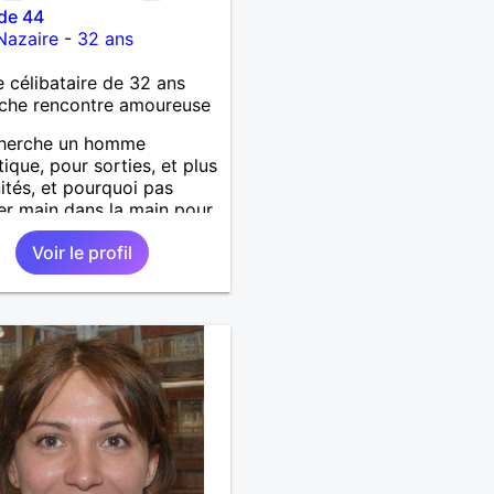
de 44
Nazaire
-
32 ans
célibataire de 32 ans
che rencontre amoureuse
cherche un homme
ique, pour sorties, et plus
inités, et pourquoi pas
r main dans la main pour
un bout de chemin
Voir le profil
ble.