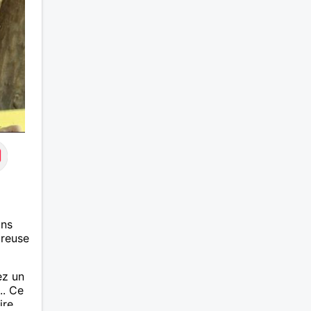
ans
ureuse
ez un
.. Ce
ire