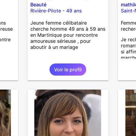
Beauté
mathil
Rivière-Pilote
-
49 ans
Saint-
ans
Jeune femme célibataire
Femme 
ureuse
cherche homme 49 ans à 59 ans
recher
en Martinique pour rencontre
ontre
Je re
amoureuse sérieuse , pour
romant
aboutir à un mariage
si aff
marche
faire 
Voir le profil
ensem