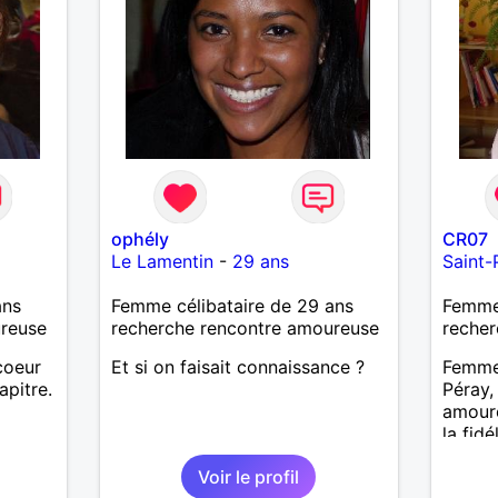
ophély
CR07
Le Lamentin
-
29 ans
Saint-
ans
Femme célibataire de 29 ans
Femme
ureuse
recherche rencontre amoureuse
recher
coeur
Et si on faisait connaissance ?
Femme 
apitre.
Péray,
amoure
la fidé
aventu
Voir le profil
une re