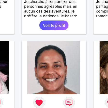
pour
Je cherche à rencontrer des
Je che
s
personnes agréables mais en
partag
aucun cas des aventures, je
compli
préfère la patience, le hasard
romant
fait si bien les choses, puis
grand 
Voir le profil
quelqu'un aimant si possible.
tendre
donner