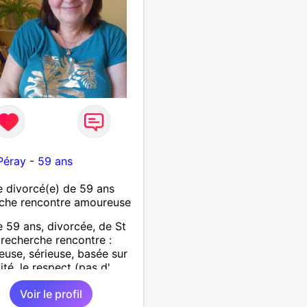
Péray
-
59 ans
 divorcé(e) de 59 ans
che rencontre amoureuse
59 ans, divorcée, de St
 recherche rencontre :
use, sérieuse, basée sur
lité, le respect (pas d'
re d'un soir). Rien ne vaut
Voir le profil
ncontre après quelques