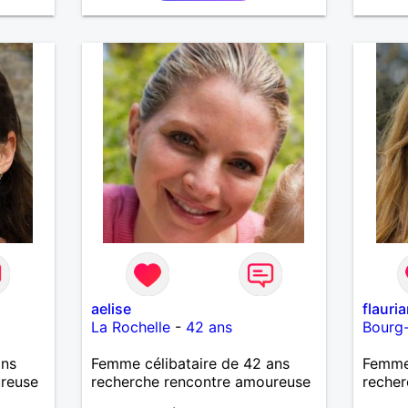
échan
savoir 
les deu
Au plai
aelise
flauri
La Rochelle
-
42 ans
Bourg
ans
Femme célibataire de 42 ans
Femme 
ureuse
recherche rencontre amoureuse
recher