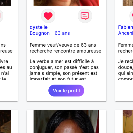
dystelle
Fabie
Bougnon
-
63 ans
Ancen
ans
Femme veuf/veuve de 63 ans
Femme
ureuse
recherche rencontre amoureuse
recher
ivre
Le verbe aimer est difficile à
Je rec
les au
conjuguer, son passé n'est pas
douce,
 n'ai
jamais simple, son présent est
qui aim
 le
imparfait et son futur est
compré
é.
conditionnel.
préfér
Voir le profil
partic
d'age,
feeling