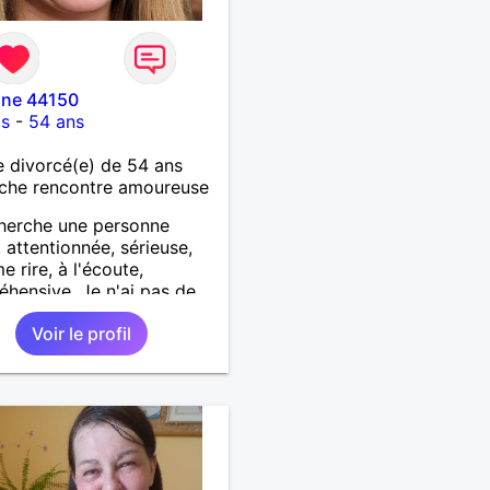
nne 44150
is
-
54 ans
 divorcé(e) de 54 ans
che rencontre amoureuse
herche une personne
 attentionnée, sérieuse,
e rire, à l'écoute,
hensive. Je n'ai pas de
ence physique
Voir le profil
ulière, ni de moyenne
 tout est question de
.