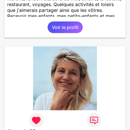
restaurant, voyages. Quelques activités et loisirs
que j'aimerais partager ainsi que les vôtres.
Recevoir mes enfants, mes petits-enfants et mes
amis. Bénévolat auprès des enfants à l’école, pour le
Voir le profil
cinéma indépendant... Se rencontrer, être à l’écoute,
échanger avec une personne de confiance, pour une
vie de partage, de tendresse. Les voyages et où
randonnées en France ou à l'étranger à deux en
dehors des sentiers battus me raviraient. Je
m'engage à répondre à votre message. Au plaisir de
vous lire.