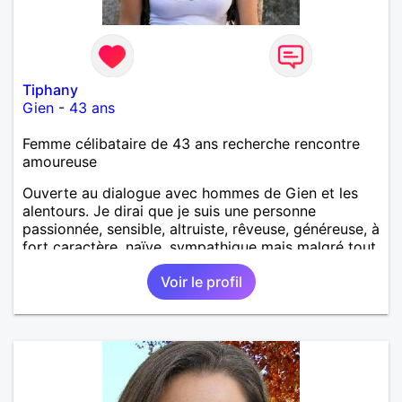
Tiphany
Gien
-
43 ans
Femme célibataire de 43 ans recherche rencontre
amoureuse
Ouverte au dialogue avec hommes de Gien et les
alentours. Je dirai que je suis une personne
passionnée, sensible, altruiste, rêveuse, généreuse, à
fort caractère, naïve, sympathique mais malgré tout
avec la tête sur les épaules. On dis de moi que je
Voir le profil
suis drôle, loyale, très gentille, franche (un peu trop
parfois), adorable, tendre et intelligente.