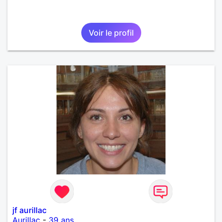
Voir le profil
jf aurillac
Aurillac
-
39 ans