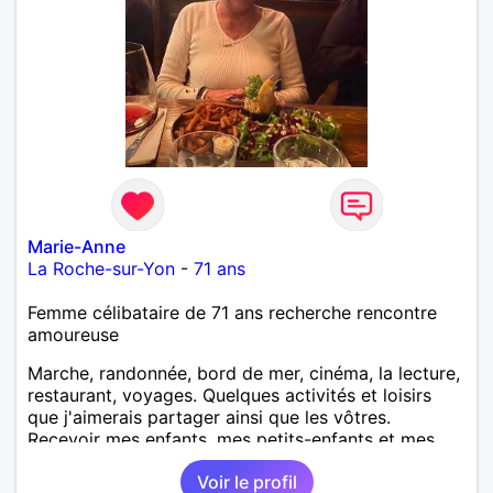
Marie-Anne
La Roche-sur-Yon
-
71 ans
Femme célibataire de 71 ans recherche rencontre
amoureuse
Marche, randonnée, bord de mer, cinéma, la lecture,
restaurant, voyages. Quelques activités et loisirs
que j'aimerais partager ainsi que les vôtres.
Recevoir mes enfants, mes petits-enfants et mes
amis. Bénévolat auprès des enfants à l’école, pour le
Voir le profil
cinéma indépendant... Se rencontrer, être à l’écoute,