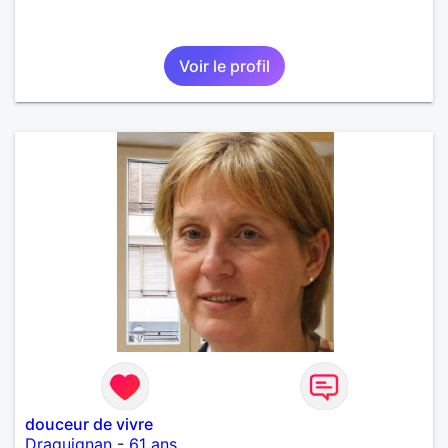
Voir le profil
douceur de vivre
Draguignan
-
61 ans