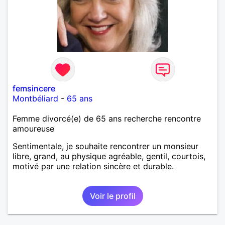
femsincere
Montbéliard
-
65 ans
Femme divorcé(e) de 65 ans recherche rencontre
amoureuse
Sentimentale, je souhaite rencontrer un monsieur
libre, grand, au physique agréable, gentil, courtois,
motivé par une relation sincère et durable.
Voir le profil