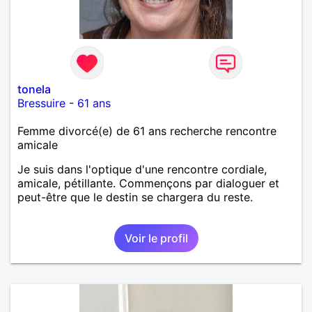
tonela
Bressuire
-
61 ans
Femme divorcé(e) de 61 ans recherche rencontre
amicale
Je suis dans l'optique d'une rencontre cordiale,
amicale, pétillante. Commençons par dialoguer et
peut-être que le destin se chargera du reste.
Voir le profil