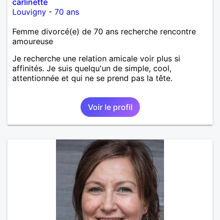
carlinette
Louvigny
-
70 ans
Femme divorcé(e) de 70 ans recherche rencontre
amoureuse
Je recherche une relation amicale voir plus si
affinités. Je suis quelqu'un de simple, cool,
attentionnée et qui ne se prend pas la tête.
Voir le profil