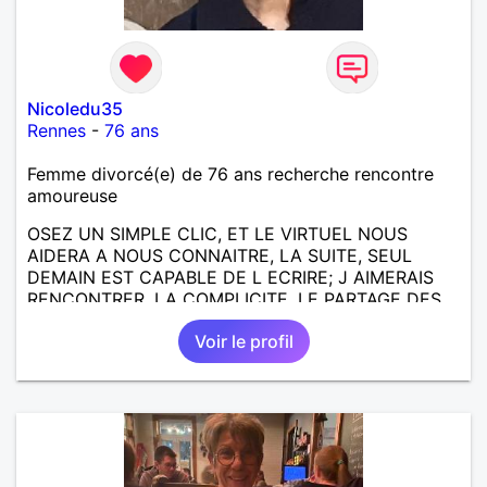
Nicoledu35
Rennes
-
76 ans
Femme divorcé(e) de 76 ans recherche rencontre
amoureuse
OSEZ UN SIMPLE CLIC, ET LE VIRTUEL NOUS
AIDERA A NOUS CONNAITRE, LA SUITE, SEUL
DEMAIN EST CAPABLE DE L ECRIRE; J AIMERAIS
RENCONTRER, LA COMPLICITE, LE PARTAGE DES
BELLES CHOSES DE LA VIE : BALADES, VOYAGES
Voir le profil
EN FRANCE OU AILLEURS. ETRE A L ECOUTE DE L
AUTRE, ET LA VIE SERA PLUS BELLE
ENCORE.....................