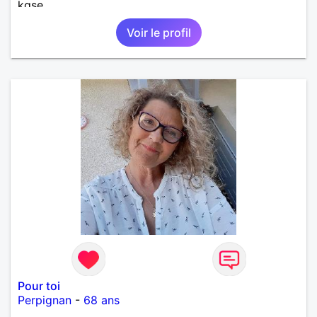
kgse
Voir le profil
Pour toi
Perpignan
-
68 ans