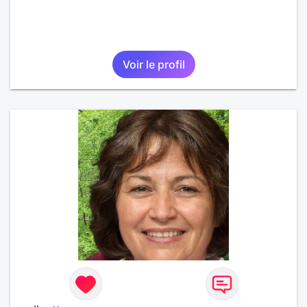
Voir le profil