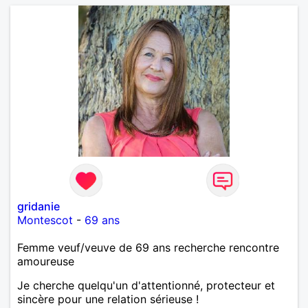
gridanie
Montescot
-
69 ans
Femme veuf/veuve de 69 ans recherche rencontre
amoureuse
Je cherche quelqu'un d'attentionné, protecteur et
sincère pour une relation sérieuse !