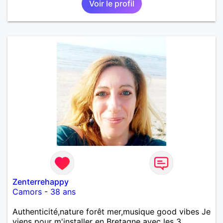
Voir le profil
Zenterrehappy
Camors
-
38 ans
Authenticité,nature forêt mer,musique good vibes Je
viens pour m'installer en Bretagne avec les 3