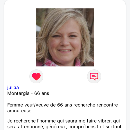
juliaa
Montargis - 66 ans
Femme veuf/veuve de 66 ans recherche rencontre
amoureuse
Je recherche l'homme qui saura me faire vibrer, qui
sera attentionné, généreux, compréhensif et surtout