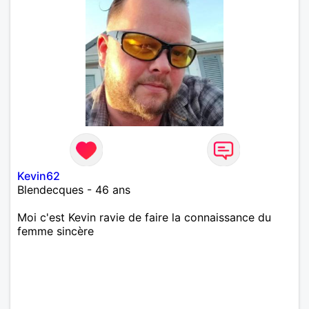
Kevin62
Blendecques - 46 ans
Moi c'est Kevin ravie de faire la connaissance du
femme sincère