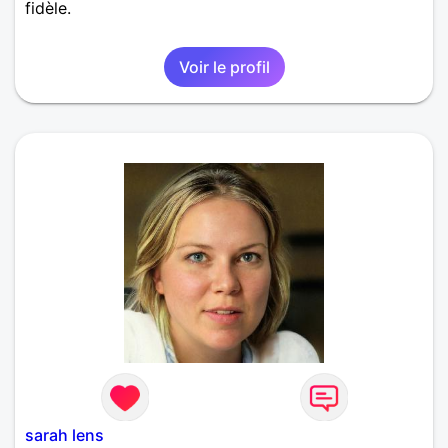
fidèle.
Voir le profil
sarah lens