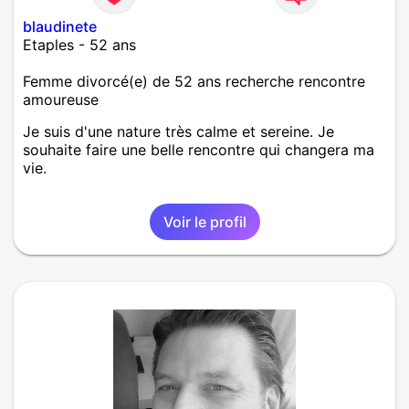
blaudinete
Etaples - 52 ans
Femme divorcé(e) de 52 ans recherche rencontre
amoureuse
Je suis d'une nature très calme et sereine. Je
souhaite faire une belle rencontre qui changera ma
vie.
Voir le profil