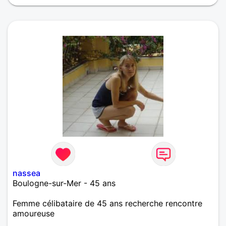
nassea
Boulogne-sur-Mer - 45 ans
Femme célibataire de 45 ans recherche rencontre
amoureuse