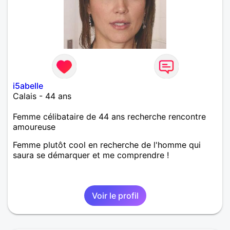
i5abelle
Calais - 44 ans
Femme célibataire de 44 ans recherche rencontre
amoureuse
Femme plutôt cool en recherche de l'homme qui
saura se démarquer et me comprendre !
Voir le profil