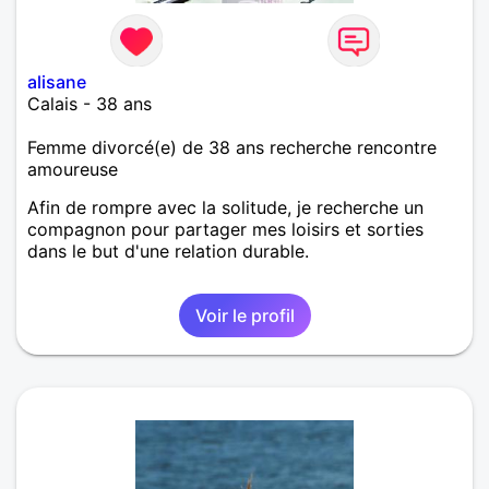
alisane
Calais - 38 ans
Femme divorcé(e) de 38 ans recherche rencontre
amoureuse
Afin de rompre avec la solitude, je recherche un
compagnon pour partager mes loisirs et sorties
dans le but d'une relation durable.
Voir le profil