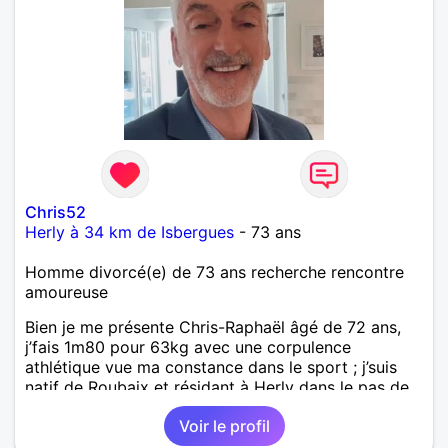
fausses et les faux fuyants, sois entière, vraie et
sincère ! Si tu corresponds à ces critères et si tu te
trouves dans un environnement ,pas très éloigné du
mien, de la région du Nord (Lille, et banlieues) ou
Pas de Calais (Lens et banlieues)...Ce sera un grand
plaisir d'être à ton écoute !
Chris52
Herly à 34 km de Isbergues
- 73 ans
Homme divorcé(e) de 73 ans recherche rencontre
amoureuse
Bien je me présente Chris-Raphaël âgé de 72 ans,
j’fais 1m80 pour 63kg avec une corpulence
athlétique vue ma constance dans le sport ; j’suis
natif de Roubaix et résidant à Herly dans le pas de
calais depuis peu. Divorcé et sans enfant depuis
Voir le profil
plus d’une décennie et solitaire à ce jour. J’suis de
nature bon-vivant, probe, bienveillant, attentionné,