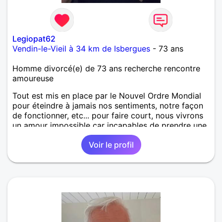
Legiopat62
Vendin-le-Vieil à 34 km de Isbergues
- 73 ans
Homme divorcé(e) de 73 ans recherche rencontre
amoureuse
Tout est mis en place par le Nouvel Ordre Mondial
pour éteindre à jamais nos sentiments, notre façon
de fonctionner, etc... pour faire court, nous vivrons
un amour impossible car incapables de prendre une
décision des deux côtés ! Nous nous disons que le
Voir le profil
temps fera le nécessaire, mais nous n'en sommes
plus là, le temps et tout ce qui en faisait partie,
s'envolent, se désagrègent, et nos rêves d'hier pour
aujourd'hui s'éteignent ! Si tu penses qu'un homme
comme moi comptant 70 printemps, puisse avoir un
peu d'attention à tes yeux, ce sera avec plaisir que
j'irai vers toi, si toutefois ton âge se situe avant ou
après, je n'aime pas la trahison, ni les relations